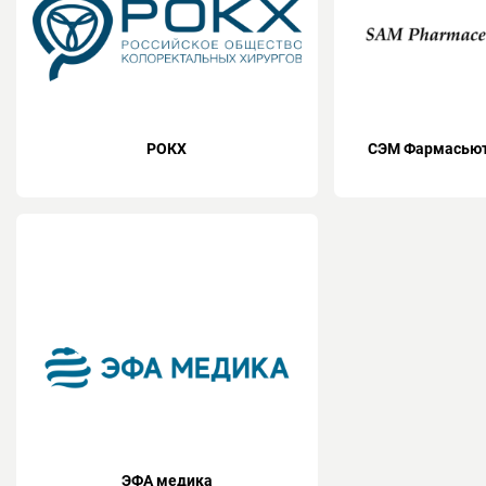
РОКХ
СЭМ Фармасьют
ЭФА медика