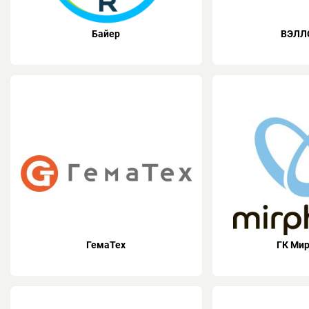
Байер
ВЭЛЛ
ГемаТех
ГК Ми