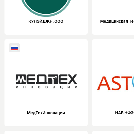
КУЛЭЙДЖН, ООО
Медицинская Те
МедТехИнновации
НАБ НФЭ