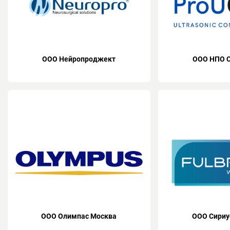
ООО Нейропроджект
ООО НПО 
ООО Олимпас Москва
ООО Сириу