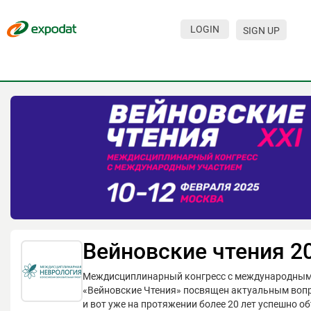
LOGIN
SIGN UP
Events
Companies
About
For organizations
For visitors
For organizers
Contacts
Вейновские чтения 2
HELP
Междисциплинарный конгресс с международным
«Вейновские Чтения» посвящен актуальным воп
и вот уже на протяжении более 20 лет успешно о